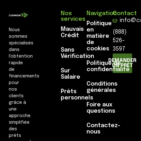
Nos
Navigation
Contact
services
info@c
Politique
Mauvais
en
Nous
(888)
Crédit
matière
sommes
526-
de
spécialisés
cookies
3597
Sans
dans
Vérification
l'obtention
DEMANDER
Politique de
rapide
UN PRÊT
confidentialité
de
Sur
financements
Salaire
pour
Conditions
nos
générales
Prêts
clients
personnels
grâce à
Foire aux
une
questions
approche
simplifiée
Contactez-
des
nous
prêts